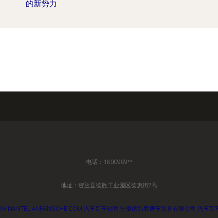
的新势力
电话：1800909**
地址：贺兰县德胜工业园区德惠街2号
W.NANTELIANFANGCHE.COM
汽车新车销售
宁夏南特联房车装备有限公司
汽车新