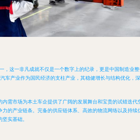
球第一，这一非凡成就不仅是一个数字上的纪录，更是中国制造业
潮中，汽车产业作为国民经济的支柱产业，其稳健增长与结构优化，
的内需市场为本土车企提供了广阔的发展舞台和宝贵的试错迭代
争力的产业链条。完备的供应链体系、高效的物流网络以及持续
的坚实基础。