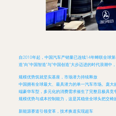
自2010年起，中国汽车产销量已连续14年蝉联全
造”向“中国智造”与“中国创造”大步迈进的时代浪
规模优势筑就坚实基座，市场潜力持续释放
中国拥有全球最大、最具潜力的单一汽车市场。庞大
端豪华车型，多元化的消费需求催生了完整且极具竞
规模优势与成本控制能力，这是其稳坐全球头把交椅
新能源赛道引领变革，技术换道实现超车