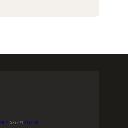
车销售
版权所有
SITEMAP