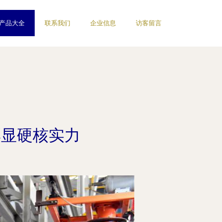
产品大全
联系我们
企业信息
访客留言
彰显硬核实力