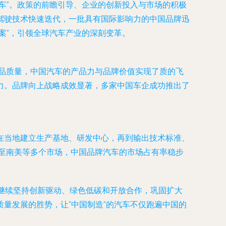
车”。政策的前瞻引导、企业的创新投入与市场的积极
驾驶技术快速迭代，一批具有国际影响力的中国品牌迅
案”，引领全球汽车产业的深刻变革。
产品质量，中国汽车的产品力与品牌价值实现了质的飞
力。品牌向上战略成效显著，多家中国车企成功推出了
在当地建立生产基地、研发中心，再到输出技术标准、
乃至南美等多个市场，中国品牌汽车的市场占有率稳步
继续坚持创新驱动、绿色低碳和开放合作，巩固扩大
量发展的胜势，让“中国制造”的汽车不仅跑遍中国的