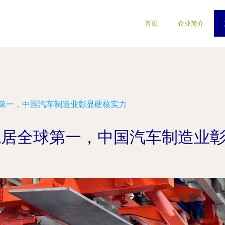
首页
企业简介
球第一，中国汽车制造业彰显硬核实力
稳居全球第一，中国汽车制造业