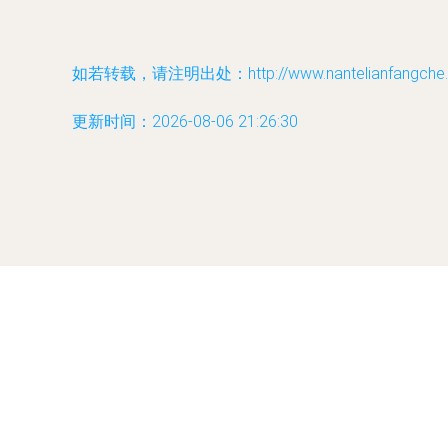
如若转载，请注明出处：http://www.nantelianfangche.co
更新时间：2026-08-06 21:26:30