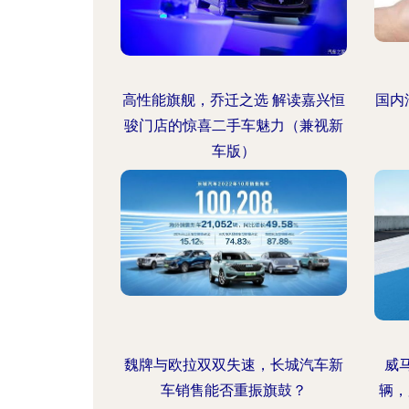
高性能旗舰，乔迁之选 解读嘉兴恒
国内
骏门店的惊喜二手车魅力（兼视新
车版）
魏牌与欧拉双双失速，长城汽车新
威马
车销售能否重振旗鼓？
辆，