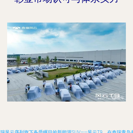
瑞风云序列旗下备受瞩目的新能源SUV——风云T9，在奇瑞青岛