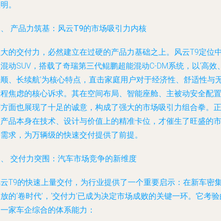
证明。
、 产品力筑基：风云T9的市场吸引力内核
强大的交付力，必然建立在过硬的产品力基础之上。风云T9定位
混动SUV，搭载了奇瑞第三代鲲鹏超能混动C-DM系统，以‘高效
平顺、长续航’为核心特点，直击家庭用户对于经济性、舒适性与
里程焦虑的核心诉求。其在空间布局、智能座舱、主被动安全配
等方面也展现了十足的诚意，构成了强大的市场吸引力组合拳。
是产品本身在技术、设计与价值上的精准卡位，才催生了旺盛的
场需求，为万辆级的快速交付提供了前提。
三、 交付力突围：汽车市场竞争的新维度
风云T9的快速上量交付，为行业提供了一个重要启示：在新车密
放的‘卷时代’，‘交付力’已成为决定市场成败的关键一环。它考验
是一家车企综合的体系能力：