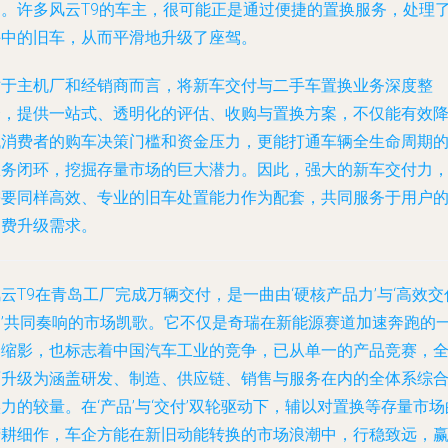
力。许多风云T9的车主，很可能正是通过便捷的置换服务，处理
手中的旧车，从而平滑地升级了座驾。
对于主机厂和经销商而言，将新车交付与二手车置换业务深度整
合，提供一站式、透明化的评估、收购与置换方案，不仅能有效
低消费者的购车决策门槛和资金压力，更能打通车辆全生命周期
服务闭环，挖掘存量市场的巨大潜力。因此，强大的新车交付力
需要同样高效、专业的旧车处置能力作为配套，共同服务于用户
消费升级需求。
云T9在青岛工厂完成万辆交付，是一曲由‘硬核产品力’与‘高效交
力’共同奏响的市场凯歌。它不仅是奇瑞在新能源赛道加速奔跑的
个缩影，也标志着中国汽车工业的竞争，已从单一的产品竞赛，
面升级为涵盖研发、制造、供应链、销售与服务在内的全体系综
力的较量。在‘产品’与‘交付’双轮驱动下，辅以对置换等存量市场
精耕细作，车企方能在新旧动能转换的市场浪潮中，行稳致远，