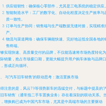
供应链韧性
：确保核心零部件，尤其是三电系统的稳定供应
智能制造水平
：工厂的数字化、自动化程度决定生产效率与
质一致性。
订单与生产协同
：销售端与生产端数据无缝对接，实现精准
产。
物流与渠道网络
：确保车辆能快速、完好地运抵全国各地的
售终端。
能够实现快速、高质量交付的品牌，不仅能迅速将市场热度转化
实际销量，抢占市场窗口期，更能大幅提升用户购车体验与品牌
碑，形成正向循环。
、 与‘汽车旧车销售’的联动思考：激活置换市场
值得注意的是，风云T9等强势新车的迅猛交付，与标题中提及的‘
车旧车销售’（通常指二手车置换业务）存在着深刻的联动关系。
前，增换购已成为中国汽车市场，尤其是中高端市场的主要驱动