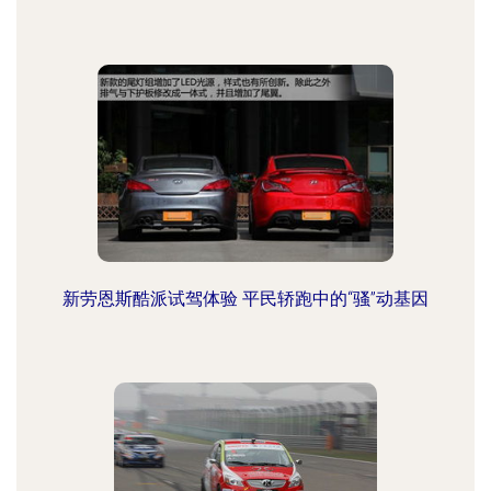
新劳恩斯酷派试驾体验 平民轿跑中的“骚”动基因