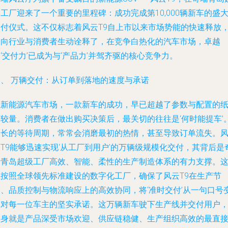
工厂迎来了一个重要的里程碑：成功完成第10,000辆新车的盛
交付仪式。这不仅标志着风云T9自上市以来市场势能的快速释放
更向行业与消费者生动诠释了，在竞争白热化的汽车市场，卓越
‘交付力’已成为与‘产品力’并驾齐驱的核心竞争力。
一、 万辆交付：从订单到落地的速度与承诺
在新能源汽车市场，一款新车的成功，早已超越了参数与配置的
面较量。消费者在做出购买决策后，最关切的往往是‘何时能提车’
漫长的等待周期，常常会消磨最初的热情，甚至导致订单流失。
T9能够迅速实现‘从工厂到用户’的万辆级规模化交付，其背后是
瑞青岛超级工厂高效、智能、柔性的生产制造体系的有力支撑。
座按照全球领先标准建设的数字化工厂，确保了风云T9在生产节
拍、品质控制与物流响应上的高效协同，将‘准时交付’从一句口号
为对每一位车主的坚实承诺。这万辆新车驶下生产线并交付用户
本身就是产品深受市场欢迎、供应链稳健、生产组织高效的最直