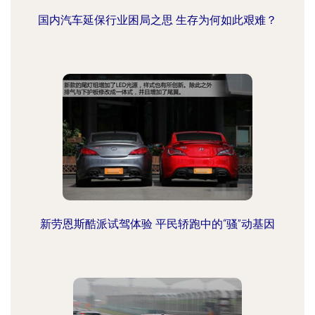
国内汽车延保行业困局之思 生存为何如此艰难？
新劳恩斯酷派试驾体验 平民轿跑中的“骚”动基因