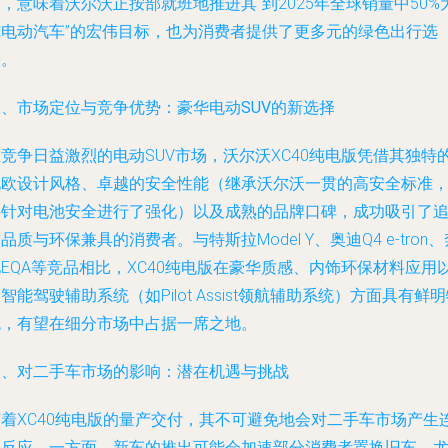
，意味着沃尔沃正按部就班地推进其“到2025年全球销量中50%
纯电动汽车”的宏伟目标，也为消费者提供了更多元的绿色出行选
择。
二、市场定位与竞争优势：豪华电动SUV的新选择
竞争日益激烈的电动SUV市场，沃尔沃XC40纯电版凭借其独特
北欧设计风格、卓越的安全性能（继承沃尔沃一贯的高安全标准
并针对电池安全进行了强化）以及成熟的品牌口碑，成功吸引了
品质与环保兼具的消费者。与特斯拉Model Y、奥迪Q4 e-tron、
EQA等竞品相比，XC40纯电版在豪华质感、内饰环保材料应用
智能驾驶辅助系统（如Pilot Assist领航辅助系统）方面具有鲜
色，有望在细分市场中占据一席之地。
三、对二手车市场的影响：潜在机遇与挑战
随着XC40纯电版的量产交付，其不可避免地会对二手车市场产生
锁反应。一方面，新车的推出可能会加速部分消费者置换旧车，