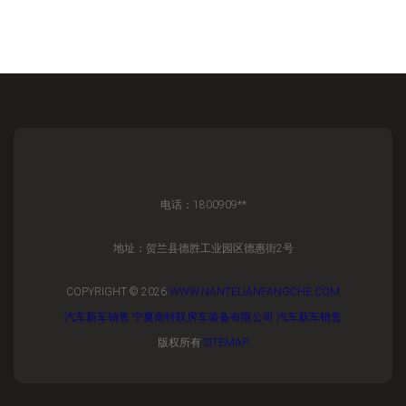
电话：1800909**
地址：贺兰县德胜工业园区德惠街2号
COPYRIGHT © 2026
WWW.NANTELIANFANGCHE.COM
汽车新车销售
宁夏南特联房车装备有限公司
汽车新车销售
版权所有
SITEMAP