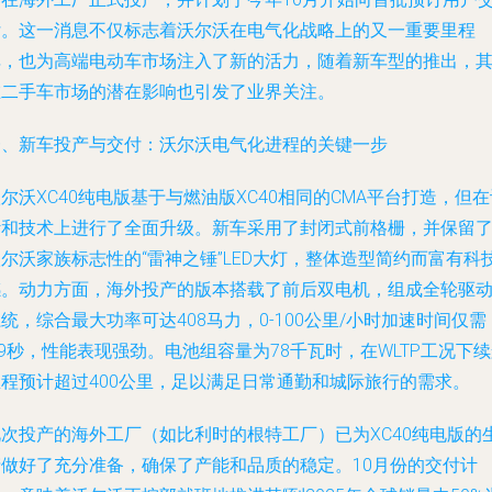
付。这一消息不仅标志着沃尔沃在电气化战略上的又一重要里程
碑，也为高端电动车市场注入了新的活力，随着新车型的推出，
在二手车市场的潜在影响也引发了业界关注。
一、新车投产与交付：沃尔沃电气化进程的关键一步
尔沃XC40纯电版基于与燃油版XC40相同的CMA平台打造，但在
计和技术上进行了全面升级。新车采用了封闭式前格栅，并保留
尔沃家族标志性的“雷神之锤”LED大灯，整体造型简约而富有科
感。动力方面，海外投产的版本搭载了前后双电机，组成全轮驱
统，综合最大功率可达408马力，0-100公里/小时加速时间仅需
.9秒，性能表现强劲。电池组容量为78千瓦时，在WLTP工况下
里程预计超过400公里，足以满足日常通勤和城际旅行的需求。
此次投产的海外工厂（如比利时的根特工厂）已为XC40纯电版的
产做好了充分准备，确保了产能和品质的稳定。10月份的交付计