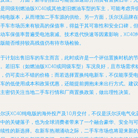
其是同级别燃油版XC40或其他老旧燃油车型的车主，可能考虑升
至纯电版本，从而增加二手车源的供给。另一方面，沃尔沃品牌
二手车市场历来有较高的保值率，得益于其可靠性和安全口碑，
电动车保值率普遍受电池衰减、技术迭代快速等因素影响，XC40
电版能否维持较高残值仍有待市场检验。
对于计划出售旧车的车主而言，此时或许是一个评估置换时机的
点。若旧车（如燃油版XC40或同级车型）车况良好，且市场需求
定，仍可卖出不错的价格；而若选择置换纯电新车，不仅能享受
动车的低使用成本和政策优惠，还能提前拥抱未来出行方式。建
车主密切关注当地二手车行情和厂商置换政策，做出理性决策。
尔沃XC40纯电版的海外投产及10月交付，不仅是沃尔沃电气化
图中的关键落子，也为全球消费者带来了一个融合豪华、安全与
持续性的新选择。在新车热潮涌动之际，二手车市场也将迎来新