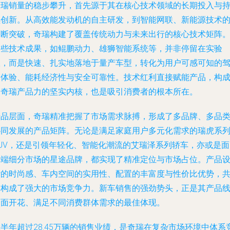
奇瑞销量的稳步攀升，首先源于其在核心技术领域的长期投入与
续创新。从高效能发动机的自主研发，到智能网联、新能源技术
不断突破，奇瑞构建了覆盖传统动力与未来出行的核心技术矩阵
这些技术成果，如鲲鹏动力、雄狮智能系统等，并非停留在实验
室，而是快速、扎实地落地于量产车型，转化为用户可感可知的
驶体验、能耗经济性与安全可靠性。技术红利直接赋能产品，构
了奇瑞产品力的坚实内核，也是吸引消费者的根本所在。
产品层面，奇瑞精准把握了市场需求脉搏，形成了多品牌、多品
协同发展的产品矩阵。无论是满足家庭用户多元化需求的瑞虎系
SUV，还是引领年轻化、智能化潮流的艾瑞泽系列轿车，亦或是面
高端细分市场的星途品牌，都实现了精准定位与市场占位。产品
计的时尚感、车内空间的实用性、配置的丰富度与性价比优势，
同构成了强大的市场竞争力。新车销售的强劲势头，正是其产品
全面开花、满足不同消费群体需求的最佳体现。
半年超过28.45万辆的销售业绩，是奇瑞在复杂市场环境中体系