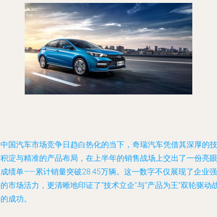
在中国汽车市场竞争日趋白热化的当下，奇瑞汽车凭借其深厚的
术积淀与精准的产品布局，在上半年的销售战场上交出了一份亮
成绩单——累计销量突破28.45万辆。这一数字不仅展现了企业强
的市场活力，更清晰地印证了“技术立企”与“产品为王”双轮驱动
略的成功。